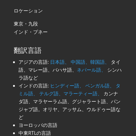
ロケーション
東京・九段
インド・プネー
翻訳言語
アジアの言語:
日本語、
中国語、
韓国語、
タイ
語、マレー語、バハサ語、
ネパール語、
シンハ
ラ語など
インドの言語:
ヒンディー語、
ベンガル語、
タ
ミル語、
テルグ語、
マラーティー語、
カンナ
ダ語、マラヤーラム語、グジャラート語、パン
ジャブ語。オリヤ、アッサム、ウルドゥー語な
ど
ヨーロッパの言語
中東RTLの言語